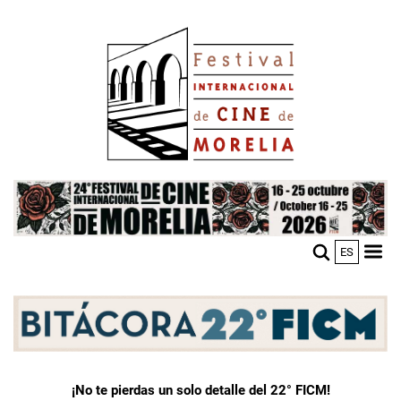
Skip
Image
to
main
content
Image
ES
M
Sho
n
mobi
men
¡No te pierdas un solo detalle del 22° FICM!