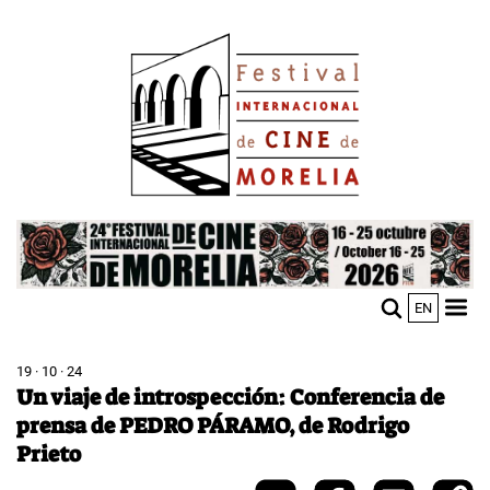
Pasar
Image
al
contenido
principal
Image
EN
M
Sho
n
mobi
men
19 · 10 · 24
Un viaje de introspección: Conferencia de
prensa de PEDRO PÁRAMO, de Rodrigo
Prieto