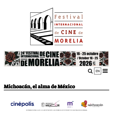
Pasar
Image
al
contenido
principal
Image
EN
M
Sho
n
mobi
men
Michoacán, el alma de México