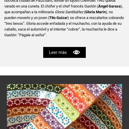
bucólica ciudad de Pátzcuaro, donde un lujoso Chevrolet 1942 queda
varado en una cuneta. El chófer y el chef francés Gastón (
Ángel Garasa
),
que acompañan a la millonaria
Gloria Santibáñez
(
Gloria Marín
), no
pueden moverlo y un joven (
Tito Guízar
) se ofrece a rescatarlos cobrando
“tres besos”. Gloria accede enfadada y el muchacho, con la ayuda de su
caballo, saca el automóvil y al intentar “cobrar”, la muchacha le dice a
Gastón: “Págale al señor”.
Leer más