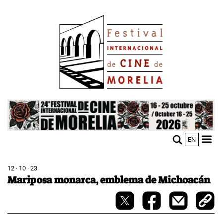
Pasar
Image
al
contenido
principal
Image
EN
M
Sho
n
mobi
men
12 · 10 · 23
Mariposa monarca, emblema de Michoacán