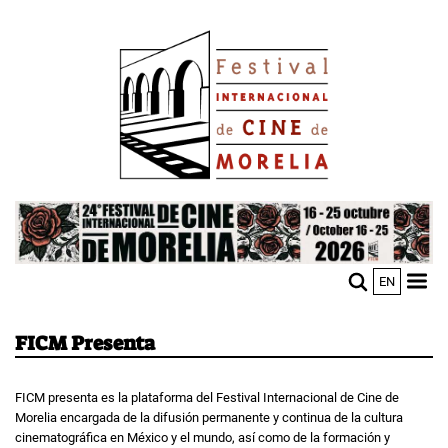
Pasar
Image
al
contenido
principal
Image
EN
M
Sho
n
mobi
men
FICM Presenta
FICM presenta es la plataforma del Festival Internacional de Cine de
Morelia encargada de la difusión permanente y continua de la cultura
cinematográfica en México y el mundo, así como de la formación y