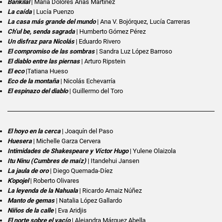
Bankilal
| María Dolores Arias Martínez
La caída
| Lucía Puenzo
La casa más grande del mundo
| Ana V. Bojórquez, Lucía Carreras
Ch’ul be, senda sagrada
| Humberto Gómez Pérez
Un disfraz para Nicolás
| Eduardo Rivero
El compromiso de las sombras
| Sandra Luz López Barroso
El diablo entre las piernas
| Arturo Ripstein
El eco
|Tatiana Hueso
Eco de la montaña
| Nicolás Echevarría
El espinazo del diablo
| Guillermo del Toro
El hoyo en la cerca
| Joaquín del Paso
Huesera
| Michelle Garza Cervera
Intimidades de Shakespeare y Víctor Hugo
| Yulene Olaizola
Itu Ninu (Cumbres de maíz)
| Itandehui Jansen
La jaula de oro
| Diego Quemada-Díez
K'opojel
| Roberto Olivares
La leyenda de la Nahuala
| Ricardo Arnaiz Núñez
Manto de gemas
| Natalia López Gallardo
Niños de la calle
| Eva Aridjis
El norte sobre el vacío
| Alejandra Márquez Abella