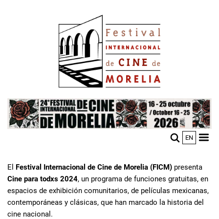
Pasar
Image
al
contenido
principal
Image
EN
M
Sho
n
mobi
men
El
Festival Internacional de Cine de Morelia (FICM)
presenta
Cine para todxs 2024
, un programa de funciones gratuitas, en
espacios de exhibición comunitarios, de películas mexicanas,
contemporáneas y clásicas, que han marcado la historia del
cine nacional.