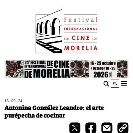
Pasar
Image
al
contenido
principal
Image
EN
M
Sho
n
mobi
men
18 · 09 · 24
Antonina González Leandro: el arte
purépecha de cocinar