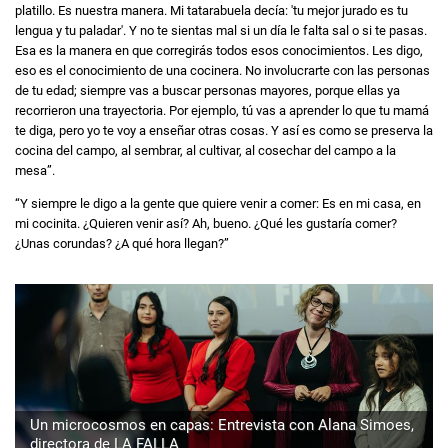
platillo. Es nuestra manera. Mi tatarabuela decía: 'tu mejor jurado es tu
lengua y tu paladar'. Y no te sientas mal si un día le falta sal o si te pasas.
Esa es la manera en que corregirás todos esos conocimientos. Les digo,
eso es el conocimiento de una cocinera. No involucrarte con las personas
de tu edad; siempre vas a buscar personas mayores, porque ellas ya
recorrieron una trayectoria. Por ejemplo, tú vas a aprender lo que tu mamá
te diga, pero yo te voy a enseñar otras cosas. Y así es como se preserva la
cocina del campo, al sembrar, al cultivar, al cosechar del campo a la
mesa”.
“Y siempre le digo a la gente que quiere venir a comer: Es en mi casa, en
mi cocinita. ¿Quieren venir así? Ah, bueno. ¿Qué les gustaría comer?
¿Unas corundas? ¿A qué hora llegan?”
Un microcosmos en capas: Entrevista con Alana Simoes,
directora de LA FALLA