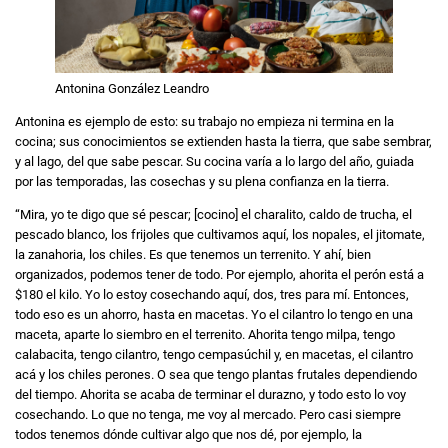
Antonina González Leandro
Antonina es ejemplo de esto: su trabajo no empieza ni termina en la
cocina; sus conocimientos se extienden hasta la tierra, que sabe sembrar,
y al lago, del que sabe pescar. Su cocina varía a lo largo del año, guiada
por las temporadas, las cosechas y su plena confianza en la tierra.
“Mira, yo te digo que sé pescar; [cocino] el charalito, caldo de trucha, el
pescado blanco, los frijoles que cultivamos aquí, los nopales, el jitomate,
la zanahoria, los chiles. Es que tenemos un terrenito. Y ahí, bien
organizados, podemos tener de todo. Por ejemplo, ahorita el perón está a
$180 el kilo. Yo lo estoy cosechando aquí, dos, tres para mí. Entonces,
todo eso es un ahorro, hasta en macetas. Yo el cilantro lo tengo en una
maceta, aparte lo siembro en el terrenito. Ahorita tengo milpa, tengo
calabacita, tengo cilantro, tengo cempasúchil y, en macetas, el cilantro
acá y los chiles perones. O sea que tengo plantas frutales dependiendo
del tiempo. Ahorita se acaba de terminar el durazno, y todo esto lo voy
cosechando. Lo que no tenga, me voy al mercado. Pero casi siempre
todos tenemos dónde cultivar algo que nos dé, por ejemplo, la