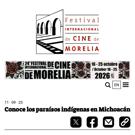
Pasar
Image
al
contenido
principal
Image
EN
M
Sho
n
mobi
men
11 · 09 · 23
Conoce los paraísos indígenas en Michoacán