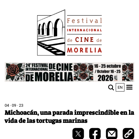
Pasar
Image
al
contenido
principal
Image
EN
M
Sho
n
mobi
men
04 · 09 · 23
Michoacán, una parada imprescindible en la
vida de las tortugas marinas