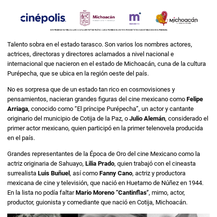
Talento sobra en el estado tarasco. Son varios los nombres actores,
actrices, directoras y directores aclamados a nivel nacional e
internacional que nacieron en el estado de Michoacán, cuna de la cultura
Purépecha, que se ubica en la región oeste del país.
No es sorpresa que de un estado tan rico en cosmovisiones y
pensamientos, nacieran grandes figuras del cine mexicano como
Felipe
Arriaga
, conocido como “El príncipe Purépecha”, un actor y cantante
originario del municipio de Cotija de la Paz, o
Julio Alemán
, considerado el
primer actor mexicano, quien participó en la primer telenovela producida
en el país.
Grandes representantes de la Época de Oro del cine Mexicano como la
actriz originaria de Sahuayo,
Lilia Prado
, quien trabajó con el cineasta
surrealista
Luis Buñuel
, así como
Fanny Cano
, actriz y productora
mexicana de cine y televisión, que nació en Huetamo de Núñez en 1944.
En la lista no podía faltar
Mario Moreno “Cantinflas'
', mimo, actor,
productor, guionista y comediante que nació en Cotija, Michoacán.