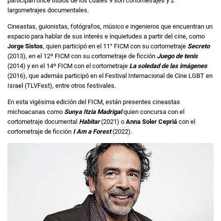
participan once títulos de los cuales 9 son cortometrajes y 2
largometrajes documentales.
Cineastas, guionistas, fotógrafos, músico e ingenieros que encuentran un
espacio para hablar de sus interés e inquietudes a partir del cine, como
Jorge Sistos
, quien participó en el 11° FICM con su cortometraje
Secreto
(2013), en el 12º FICM con su cortometraje de ficción
Juego de tenis
(2014) y en el 14º FICM con el cortometraje
La soledad de las imágenes
(2016), que además participó en el Festival Internacional de Cine LGBT en
Israel (TLVFest), entre otros festivales.
En esta vigésima edición del FICM, están presentes cineastas
michoacanas como
Sunya Itzia Madrigal
quien concursa con el
cortometraje documental
Habitar
(2021) o
Anna Soler Cepriá
con el
cortometraje de ficción
I Am a Forest
(2022).