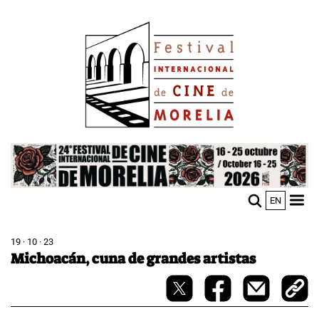
Pasar
Image
al
contenido
principal
Image
EN
M
Sho
n
mobi
men
19 · 10 · 23
Michoacán, cuna de grandes artistas