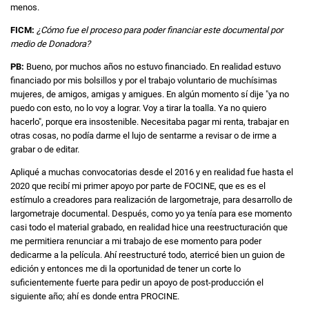
menos.
FICM:
¿Cómo fue el proceso para poder financiar este documental por
medio de Donadora?
PB:
Bueno, por muchos años no estuvo financiado. En realidad estuvo
financiado por mis bolsillos y por el trabajo voluntario de muchísimas
mujeres, de amigos, amigas y amigues. En algún momento sí dije "ya no
puedo con esto, no lo voy a lograr. Voy a tirar la toalla. Ya no quiero
hacerlo", porque era insostenible. Necesitaba pagar mi renta, trabajar en
otras cosas, no podía darme el lujo de sentarme a revisar o de irme a
grabar o de editar.
Apliqué a muchas convocatorias desde el 2016 y en realidad fue hasta el
2020 que recibí mi primer apoyo por parte de FOCINE, que es es el
estímulo a creadores para realización de largometraje, para desarrollo de
largometraje documental. Después, como yo ya tenía para ese momento
casi todo el material grabado, en realidad hice una reestructuración que
me permitiera renunciar a mi trabajo de ese momento para poder
dedicarme a la película. Ahí reestructuré todo, aterricé bien un guion de
edición y entonces me di la oportunidad de tener un corte lo
suficientemente fuerte para pedir un apoyo de post-producción el
siguiente año; ahí es donde entra PROCINE.