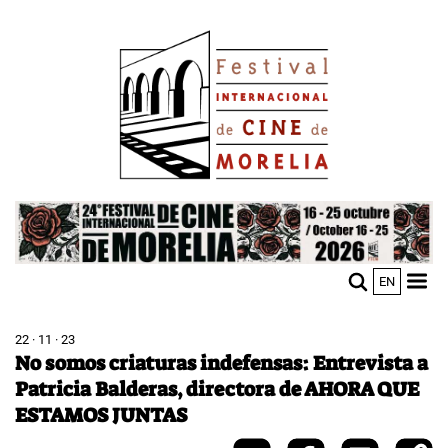
Pasar
Image
al
contenido
principal
Image
EN
M
Sho
n
mobi
men
22 · 11 · 23
No somos criaturas indefensas: Entrevista a
Patricia Balderas, directora de AHORA QUE
ESTAMOS JUNTAS