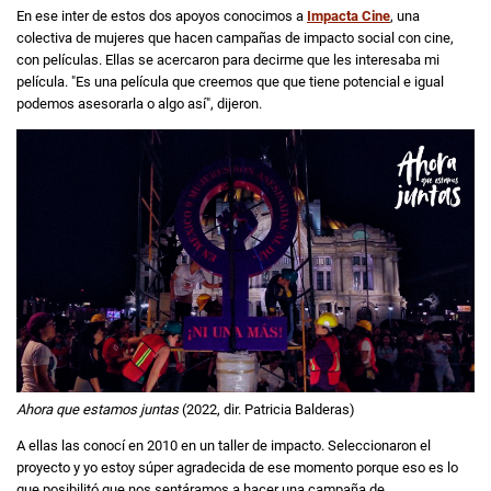
En ese inter de estos dos apoyos conocimos a
Impacta Cine
, una
colectiva de mujeres que hacen campañas de impacto social con cine,
con películas. Ellas se acercaron para decirme que les interesaba mi
película. "Es una película que creemos que que tiene potencial e igual
podemos asesorarla o algo así", dijeron.
Ahora que estamos juntas
(2022, dir. Patricia Balderas)
A ellas las conocí en 2010 en un taller de impacto. Seleccionaron el
proyecto y yo estoy súper agradecida de ese momento porque eso es lo
que posibilitó que nos sentáramos a hacer una campaña de