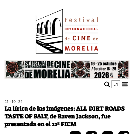
Pasar
Image
al
contenido
principal
Image
EN
M
Sho
n
mobi
men
21 · 10 · 24
La lírica de las imágenes: ALL DIRT ROADS
TASTE OF SALT, de Raven Jackson, fue
presentada en el 22º FICM