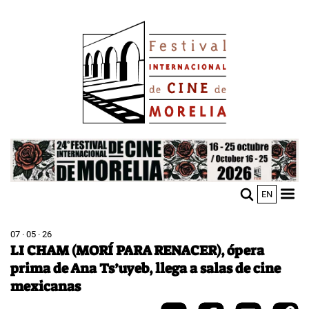
Pasar
Image
al
contenido
principal
Image
EN
M
Sho
n
mobi
men
07 · 05 · 26
LI CHAM (MORÍ PARA RENACER), ópera
prima de Ana Ts’uyeb, llega a salas de cine
mexicanas