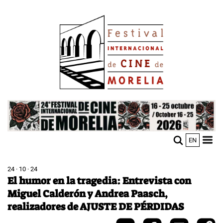
Pasar
Image
al
contenido
principal
Image
EN
M
Sho
n
mobi
men
24 · 10 · 24
El humor en la tragedia: Entrevista con
Miguel Calderón y Andrea Paasch,
realizadores de AJUSTE DE PÉRDIDAS