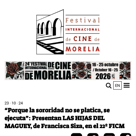
Pasar
Image
al
contenido
principal
Image
EN
M
Sho
n
mobi
men
23 · 10 · 24
“Porque la sororidad no se platica, se
ejecuta”: Presentan LAS HIJAS DEL
MAGUEY, de Francisca Siza, en el 22º FICM