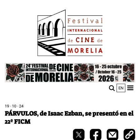
Pasar
Image
al
contenido
principal
Image
EN
M
Sho
n
mobi
men
19 · 10 · 24
PÁRVULOS, de Isaac Ezban, se presentó en el
22º FICM