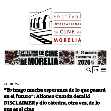
Pasar
Image
al
contenido
principal
Image
EN
M
Sho
n
mobi
men
24 · 10 · 24
“Yo tengo mucha esperanza de lo que pasará
en el futuro”: Alfonso Cuarón detalló
DISCLAIMER y dio cátedra, otra vez, de lo
que es el cine