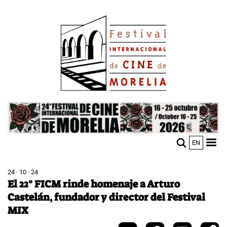
Pasar
Image
al
contenido
principal
Image
EN
M
Sho
n
mobi
men
24 · 10 · 24
El 22° FICM rinde homenaje a Arturo
Castelán, fundador y director del Festival
MIX