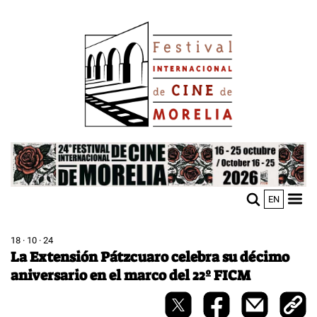
Pasar
Image
al
contenido
principal
Image
EN
M
Sho
n
mobi
men
18 · 10 · 24
La Extensión Pátzcuaro celebra su décimo
aniversario en el marco del 22º FICM