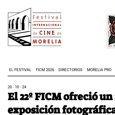
Pasar
Image
al
Imag
contenido
principal
EL FESTIVAL
FICM 2026
DIRECTORIOS
MORELIA PRO
20 · 10 · 24
El 22º FICM ofreció un 
exposición fotográfi