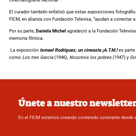
cinematografía nacional”.
El curador también enfatizó que estas exposiciones fotográfica
FICM, en alianza con Fundación Televisa, “ayudan a conectar a 
Por su parte,
Daniela Michel
agradeció a la Fundación Televisa 
memoria fílmica.
La exposición
Ismael Rodríguez, un cineasta ¡A.T.M.!
es parte
como
Los tres García
(1946),
Nosotros los pobres
(1947) y
Do
Únete a nuestro newslette
En el FICM estamos creando contenido constante desde el f