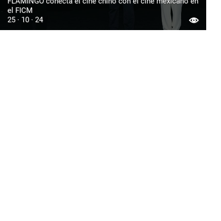
FLAMINGO conecta el cine chino con el cine mexicano en
el FICM
25 · 10 · 24