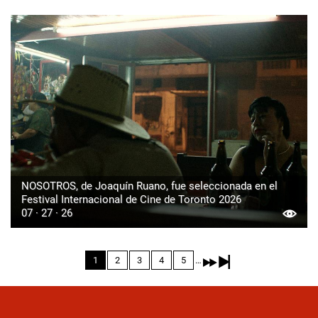
NOSOTROS, de Joaquín Ruano, fue seleccionada en el
Festival Internacional de Cine de Toronto 2026
07 · 27 · 26
Pagination
…
Current
1
Page
2
Page
3
Page
4
Page
5
page