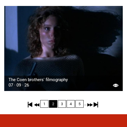
The Coen brothers' filmography
07 · 09 · 26
Pagination
…
Page
1
Current
2
Page
3
Page
4
Page
5
page