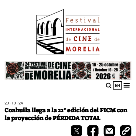
Pasar
Image
al
contenido
principal
Image
EN
M
Sho
n
mobi
men
23 · 10 · 24
Coahuila llega a la 22° edición del FICM con
la proyección de PÉRDIDA TOTAL