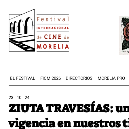
Pasar
Image
al
Imag
contenido
principal
EL FESTIVAL
FICM 2026
DIRECTORIOS
MORELIA PRO
23 · 10 · 24
ZIUTA TRAVESÍAS: un
vigencia en nuestros 