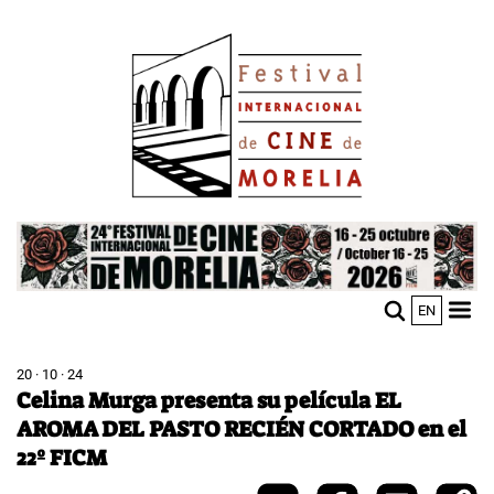
Pasar
Image
al
contenido
principal
Image
EN
M
Sho
n
mobi
men
20 · 10 · 24
Celina Murga presenta su película EL
AROMA DEL PASTO RECIÉN CORTADO en el
22º FICM