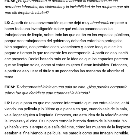
FICM:
¿En qué momento te decides a abordar la vulneración de los
derechos laborales, las violencias y la invisibilidad de las mujeres que día
con día limpian la ciudad?
LK:
A partir de una conversación que me dejó muy
shockeada
empecé a
hacer toda una investigación sobre qué estaba pasando con las
trabajadoras de limpia, sobre todo las que están en los espacios públicos,
porque son trabajadores del gobierno y deberían estar bien protegidos,
bien pagados, con prestaciones, vacaciones y, sobre todo, que se les
pagara a tiempo lo que realmente les correspondía. A partir de eso, nació
ese proyecto. Decidí basarlo más en la idea de que los espacios parecen
que se limpian solos, como si estas mujeres fueran invisibles. Entonces,
a partir de eso, usar el título y un poco todas las maneras de abordar el
tema.
FICM:
Tu documental inicia en una sala de cine. ¿Nos puedes compartir
cómo fue que decidiste estructurar así la historia?
LK:
Lo que pasa es que me parece interesante que uno entra al cine, está
viendo una película y lo último que piensa es que, cuando sale de la sala,
va a llegar alguien a limpiarla. Entonces, era esta idea de la relación entre
la limpieza y el cine. Es un poco como la historia dentro de la historia. Yo
ya había visto, siempre que salía del cine, cómo las mujeres de la limpieza
estaban al final viendo la película. Me parecía como una imagen increíble.