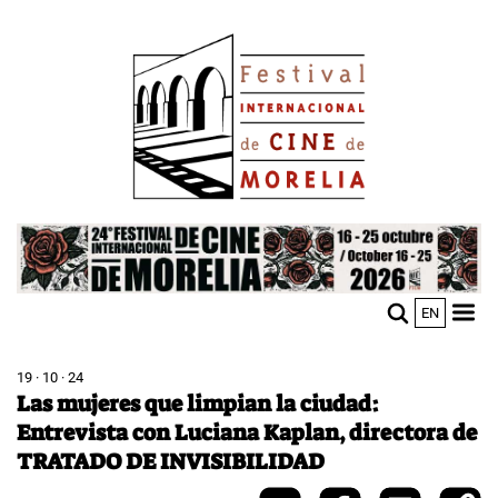
Pasar
Image
al
contenido
principal
Image
EN
M
Sho
n
mobi
men
19 · 10 · 24
Las mujeres que limpian la ciudad:
Entrevista con Luciana Kaplan, directora de
TRATADO DE INVISIBILIDAD