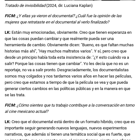
Tratado de invisibilidad
(2024, dir. Luciana Kaplan)
FICM:
¿Y ellas ya vieron el documental? ¿Cuál fue la opinión de las
mujeres que retrataste en el documental al verlo finalizado?
LK:
Están muy emocionadas, obviamente. Creo que tienen esperanza en
que las cosas puedan cambiar y que realmente pueda ser una
herramienta de cambio. Obviamente dicen: "Bueno, es que faltan muchas
historias más ahí", "Hay muchos maltratos varios". Y sí, pero creo que
desde un principio había toda esta insistencia de: "¿Y esto cuándo va a
salir? Porque las cosas tienen que cambiar". Yo les decía que no es un
reportaje, no va a salir pronto. Desgraciadamente, los documentalistas
somos muy colgados y nos tardamos varios años en hacer las películas,
pero creo que estamos a tiempo de que la película se vea y que pueda
generar ciertos cambios en las políticas públicas y en la manera en que
se las trata.
FICM:
¿Cómo sientes que tu trabajo contribuye a la conversación en torno
al cine mexicano actual?
LK:
Creo que el documental está dentro de un formato híbrido, creo que es
importante seguir generando nuevos lenguajes, nuevos experimentos
narrativos, que además sí tienen una temática social que es fuerte, que