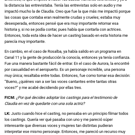
la distancia las entrevistaba. Tenía las entrevistas solo en audio y me
impactó mucho la de Claudia. Creo que fue la que más me impactó porque
las cosas que contaba eran realmente crudas y crueles; estaba muy
desesperada, entonces pensé que era muy importante retomar esa
historia y, si no se podía contar, pues había que contarla con actrices.
Entonces, toda esta idea de hacer un casting basado en esta historia me
parecía muy importante.
En cambio, en el caso de Rosalba, ya había salido en un programa en
Canal 11 y la gente de producción la conocía, entonces ya tenía confianza.
Fue una manera bastante fácil de entrar. En el caso de Aurora, la encontré
por casualidad en el aeropuerto. Es un personaje increíble, una persona
muy única; resaltaba entre todas. Entonces, fue como tomar esa decisión:
“Bueno, ¿quiénes van a ser las voces cantantes entre tantas otras
voces?” y me acabé decidiendo por ellas tres.
FICM:
¿Por qué decides adoptar los castings para el testimonio de
Claudia en vez de quedarte con una sola actriz?
LK:
Justo cuando hice el casting, no pensaba en un principio filmar todos
los castings. Quería ver qué pasaba con uno y me pareció súper
interesante que diversas voces y mujeres tan distintas pudieran
interpretar ese mismo personaje. Entonces, me pareció un recurso muy