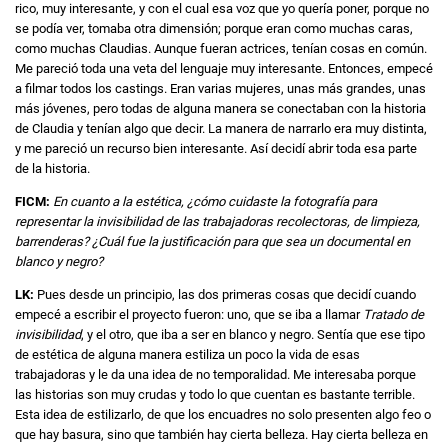
rico, muy interesante, y con el cual esa voz que yo quería poner, porque no
se podía ver, tomaba otra dimensión; porque eran como muchas caras,
como muchas Claudias. Aunque fueran actrices, tenían cosas en común.
Me pareció toda una veta del lenguaje muy interesante. Entonces, empecé
a filmar todos los castings. Eran varias mujeres, unas más grandes, unas
más jóvenes, pero todas de alguna manera se conectaban con la historia
de Claudia y tenían algo que decir. La manera de narrarlo era muy distinta,
y me pareció un recurso bien interesante. Así decidí abrir toda esa parte
de la historia.
FICM:
En cuanto a la estética, ¿cómo cuidaste la fotografía para
representar la invisibilidad de las trabajadoras recolectoras, de limpieza,
barrenderas? ¿Cuál fue la justificación para que sea un documental en
blanco y negro?
LK:
Pues desde un principio, las dos primeras cosas que decidí cuando
empecé a escribir el proyecto fueron: uno, que se iba a llamar
Tratado de
invisibilidad
, y el otro, que iba a ser en blanco y negro. Sentía que ese tipo
de estética de alguna manera estiliza un poco la vida de esas
trabajadoras y le da una idea de no temporalidad. Me interesaba porque
las historias son muy crudas y todo lo que cuentan es bastante terrible.
Esta idea de estilizarlo, de que los encuadres no solo presenten algo feo o
que hay basura, sino que también hay cierta belleza. Hay cierta belleza en