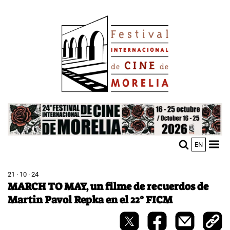
Pasar
Image
al
contenido
principal
Image
EN
M
Sho
n
mobi
men
21 · 10 · 24
MARCH TO MAY, un filme de recuerdos de
Martin Pavol Repka en el 22° FICM