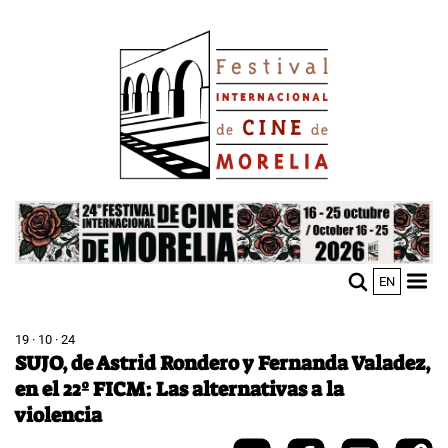
Pasar
Image
al
contenido
principal
Image
EN
M
Sho
n
mobi
men
19 · 10 · 24
SUJO, de Astrid Rondero y Fernanda Valadez,
en el 22º FICM: Las alternativas a la
violencia