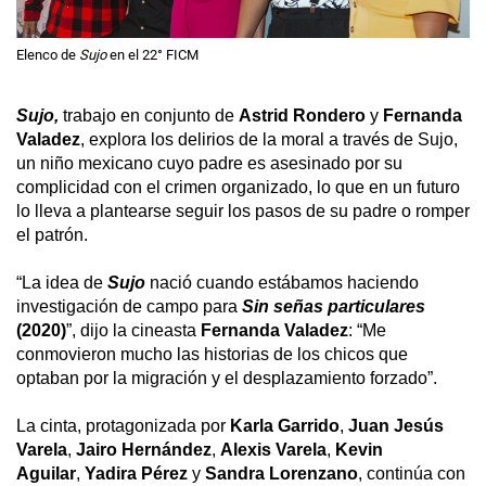
Elenco de
Sujo
en el 22° FICM
Sujo, 
trabajo en conjunto de 
Astrid Rondero
 y 
Fernanda 
Valadez
, explora los delirios de la moral a través de Sujo, 
un niño mexicano cuyo padre es asesinado por su 
complicidad con el crimen organizado, lo que en un futuro 
lo lleva a plantearse seguir los pasos de su padre o romper 
el patrón.
“La idea de 
Sujo
 nació cuando estábamos haciendo 
investigación de campo para 
Sin señas particulares
(2020)
”, dijo la cineasta 
Fernanda Valadez
: “Me 
conmovieron mucho las historias de los chicos que 
optaban por la migración y el desplazamiento forzado”.
La cinta, protagonizada por 
Karla Garrido
, 
Juan Jesús 
Varela
, 
Jairo Hernández
, 
Alexis Varela
, 
Kevin 
Aguilar
, 
Yadira Pérez
 y 
Sandra Lorenzano
, continúa con 