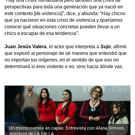
“Hay una crisis humanitaria pero también una crisis de 
perspectivas para toda una generación que ya nació en 
este contexto [de violencia]”, dice, y abunda: “Hay chicos 
que ya nacieron en esta crisis de violencia y queríamos 
conocer qué situaciones concretas pueden llevar a un 
chico a escapar de esa tendencia”.
Juan Jesús Valera
, el actor que interpreta a 
Sujo
, afirmó 
que exploró al personaje de tal manera que entendió que 
no importan tus orígenes, en el sentido de que eso no 
determinará si eres violento o no, sino hacia dónde vas.
Un microcosmos en capas: Entrevista con Alana Simoes,
directora de LA FALLA