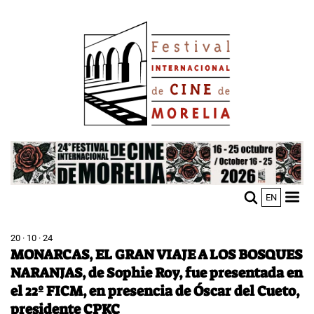
Pasar
Image
al
contenido
principal
Image
EN
M
Sho
n
mobi
men
20 · 10 · 24
MONARCAS, EL GRAN VIAJE A LOS BOSQUES
NARANJAS, de Sophie Roy, fue presentada en
el 22º FICM, en presencia de Óscar del Cueto,
presidente CPKC