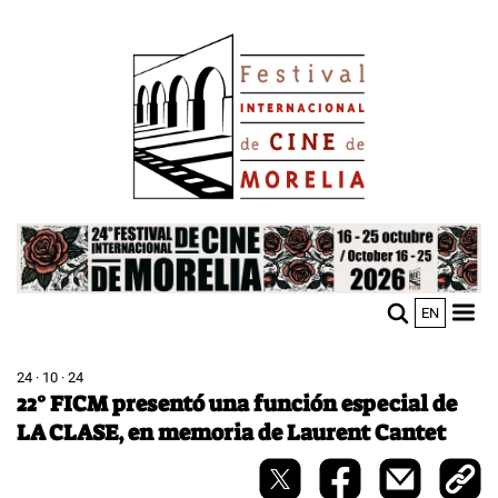
Pasar
Image
al
contenido
principal
Image
EN
M
Sho
n
mobi
men
24 · 10 · 24
22° FICM presentó una función especial de
LA CLASE, en memoria de Laurent Cantet