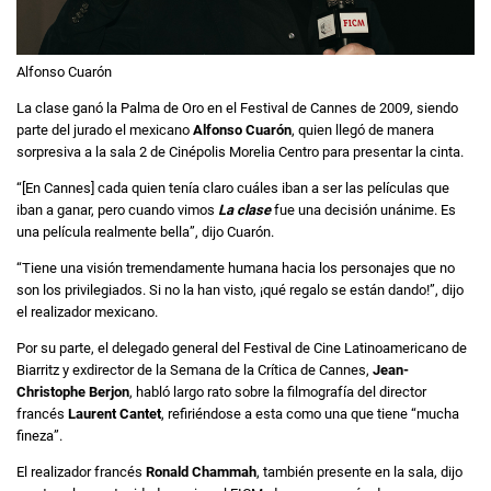
Alfonso Cuarón
La clase ganó la Palma de Oro en el Festival de Cannes de 2009, siendo
parte del jurado el mexicano
Alfonso Cuarón
, quien llegó de manera
sorpresiva a la sala 2 de Cinépolis Morelia Centro para presentar la cinta.
“[En Cannes] cada quien tenía claro cuáles iban a ser las películas que
iban a ganar, pero cuando vimos
La clase
fue una decisión unánime. Es
una película realmente bella”, dijo Cuarón.
“Tiene una visión tremendamente humana hacia los personajes que no
son los privilegiados. Si no la han visto, ¡qué regalo se están dando!”, dijo
el realizador mexicano.
Por su parte, el delegado general del Festival de Cine Latinoamericano de
Biarritz y exdirector de la Semana de la Crítica de Cannes,
Jean-
Christophe Berjon
, habló largo rato sobre la filmografía del director
francés
Laurent Cantet
, refiriéndose a esta como una que tiene “mucha
fineza”.
El realizador francés
Ronald Chammah
, también presente en la sala, dijo