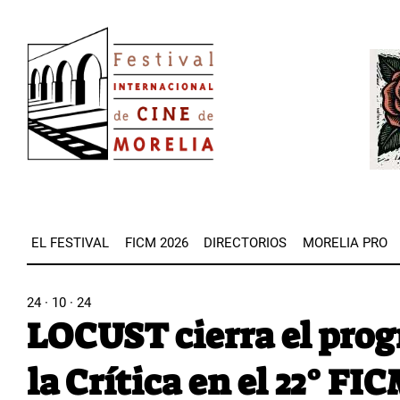
Pasar
Image
al
Imag
contenido
principal
EL FESTIVAL
FICM 2026
DIRECTORIOS
MORELIA PRO
24 · 10 · 24
LOCUST cierra el pro
la Crítica en el 22° FI