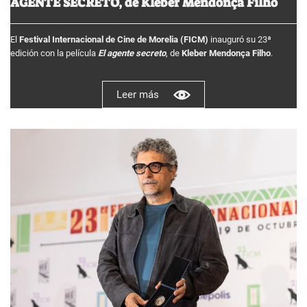
AGENTE SECRETO, de Kleber Mendonça Filho
El
Festival Internacional de Cine de Morelia (FICM)
inauguró su 23ª
edición con la película
El agente secreto
, de
Kleber Mendonça Filho
.
Leer más