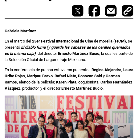
Gabriela Martínez
En el marco del
23er Festival Internacional de Cine de morelia (FICM)
, se
presentó
El diablo fuma (y guarda las cabezas de los cerillos quemados
en la misma caja)
, del director
Ernesto Martínez Bucio
, la cual es parte de
la Selección Oficial de Largometraje Mexicano.
En la conferencia de prensa estuvieron presentes
Regina Alejandra
,
Laura
Uribe Rojas
,
Maripau Bravo
,
Rafael Nieto,
Donovan Said
y
Carmen
Ramos
, elenco de la película;
Karen Plata
, coguionista;
Carlos Hernández
Vázquez
, productor, y el director
Ernesto Martínez Bucio
.