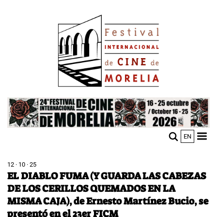
Pasar
Image
al
contenido
principal
Image
EN
M
Sho
n
mobi
men
12 · 10 · 25
EL DIABLO FUMA (Y GUARDA LAS CABEZAS
DE LOS CERILLOS QUEMADOS EN LA
MISMA CAJA), de Ernesto Martínez Bucio, se
presentó en el 23er FICM