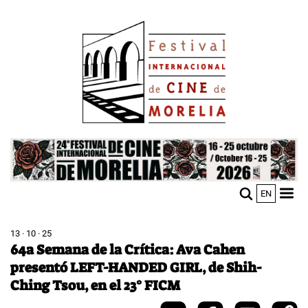
Pasar
Image
al
contenido
principal
Image
EN
M
Sho
n
mobi
men
13 · 10 · 25
64a Semana de la Crítica: Ava Cahen
presentó LEFT-HANDED GIRL, de Shih-
Ching Tsou, en el 23° FICM