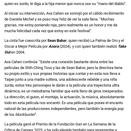
quien es zurdo, le diga a la hija menor que nunca use su “mano del diablo”.
Al iniciar su intervención, Ava Cahen se sonrojó por el cálido recibimiento
de Daniela Michel y se puso muy feliz de ver la sala llena. “Muchas
gracias, me estoy poniendo roja, pero realmente es un honor y me da
mucha felicidad cada vez que estoy en este festival”.
La cinta fue coescrita por
Sean Baker
, quien recibió La Palma de Oro y el
Oscar a Mejor Película por
Anora
(2024), y con quien también realizó
Take
Out
en 2004.
Ava Cahen continúa: “Existe una conexión bastante obvia entre las
películas de Shih-Ching Tsou y las de Sean Baker, pero la directora tiene
su propio estilo y sus propias historias que contar y en esta nos lleva a
Taipei junto a una madre soltera, una adolescente rebelde y una niña
zurda; estos tres personajes le darán a la película una trayectoria ultra
dinámica, es un melodrama familiar que está lleno de giros inesperados.
La dirección, el guion, el montaje, la actuación, la música, absolutamente
todo en esta película nos encantó. Es una película que posee el encanto
natural de las producciones independientes, pero también la energía pop
de los
blockbuster
”.
La película ganó el Premio de la Fundación Gan en La Semana de la
Crítica de Cannes 2025, y ha sido elegida también para representar a