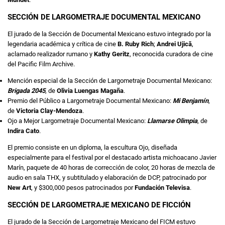
SECCIÓN DE LARGOMETRAJE DOCUMENTAL MEXICANO
El jurado de la Sección de Documental Mexicano estuvo integrado por la
legendaria académica y crítica de cine
B. Ruby Rich
;
Andrei Ujică
,
aclamado realizador rumano y
Kathy Geritz
, reconocida curadora de cine
del Pacific Film Archive.
Mención especial de la Sección de Largometraje Documental Mexicano:
Brigada 2045
, de
Olivia Luengas Magaña
.
Premio del Público a Largometraje Documental Mexicano:
Mi Benjamín
,
de
Victoria Clay-Mendoza
.
Ojo a Mejor Largometraje Documental Mexicano:
Llamarse Olimpia
, de
Indira Cato
.
El premio consiste en un diploma, la escultura Ojo, diseñada
especialmente para el festival por el destacado artista michoacano Javier
Marín, paquete de 40 horas de corrección de color, 20 horas de mezcla de
audio en sala THX, y subtitulado y elaboración de DCP, patrocinado por
New Art
, y $300,000 pesos patrocinados por
Fundación Televisa
.
SECCIÓN DE LARGOMETRAJE MEXICANO DE FICCIÓN
El jurado de la Sección de Largometraje Mexicano del FICM estuvo