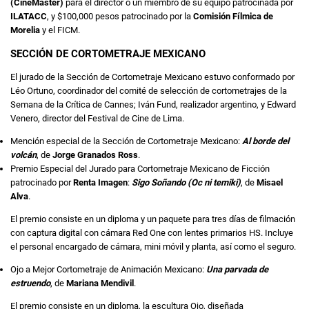
(CineMaster)
para el director o un miembro de su equipo patrocinada por
ILATACC
, y $100,000 pesos patrocinado por la
Comisión Fílmica de
Morelia
y el FICM.
SECCIÓN DE CORTOMETRAJE MEXICANO
El jurado de la Sección de Cortometraje Mexicano estuvo conformado por
Léo Ortuno, coordinador del comité de selección de cortometrajes de la
Semana de la Crítica de Cannes; Iván Fund, realizador argentino, y Edward
Venero, director del Festival de Cine de Lima.
Mención especial de la Sección de Cortometraje Mexicano:
Al borde del
volcán
, de
Jorge Granados Ross
.
Premio Especial del Jurado para Cortometraje Mexicano de Ficción
patrocinado por
Renta Imagen
:
Sigo Soñando (Oc ni temiki)
, de
Misael
Alva
.
El premio consiste en un diploma y un paquete para tres días de filmación
con captura digital con cámara Red One con lentes primarios HS. Incluye
el personal encargado de cámara, mini móvil y planta, así como el seguro.
Ojo a Mejor Cortometraje de Animación Mexicano:
Una parvada de
estruendo
, de
Mariana Mendivil
.
El premio consiste en un diploma, la escultura Ojo, diseñada