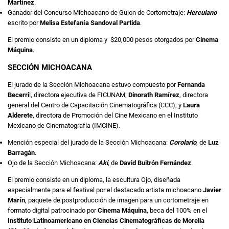
Martínez
.
Ganador del Concurso Michoacano de Guion de Cortometraje:
Herculano
escrito por
Melisa Estefanía Sandoval Partida
.
El premio consiste en un diploma y $20,000 pesos otorgados por
Cinema
Máquina
.
SECCIÓN MICHOACANA
El jurado de la Sección Michoacana estuvo compuesto por
Fernanda
Becerri
l, directora ejecutiva de FICUNAM;
Dinorath Ramírez
, directora
general del Centro de Capacitación Cinematográfica (CCC); y
Laura
Alderete
, directora de Promoción del Cine Mexicano en el Instituto
Mexicano de Cinematografía (IMCINE).
Mención especial del jurado de la Sección Michoacana:
Corolario
, de
Luz
Barragán
.
Ojo de la Sección Michoacana:
Aki
, de
David Buitrón Fernández
.
El premio consiste en un diploma, la escultura Ojo, diseñada
especialmente para el festival por el destacado artista michoacano
Javier
Marín
, paquete de postproducción de imagen para un cortometraje en
formato digital patrocinado por
Cinema Máquina
, beca del 100% en el
Instituto Latinoamericano en Ciencias Cinematográficas de Morelia