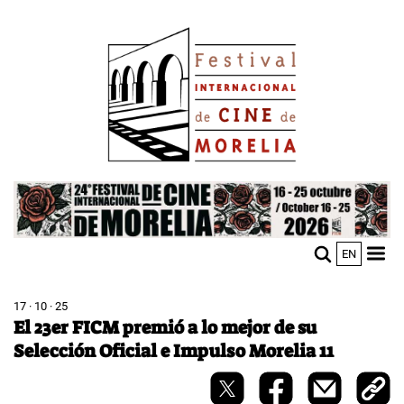
Pasar
Image
al
contenido
principal
Image
EN
M
Sho
n
mobi
men
17 · 10 · 25
El 23er FICM premió a lo mejor de su
Selección Oficial e Impulso Morelia 11