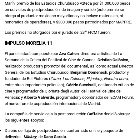
Marín, premio de los Estudios Churubusco Azteca por $1,000,000 pesos
en servicios de postproducción, de imagen y sonido (este premio se
otorga al productor mexicano mayoritario y no incluye materiales, ni
honorarios de operadores), y $300,000 pesos patrocinados por MAPFRE.
er
Los premios no otorgados por el jurado del 23
FICM fueron:
IMPULSO MORELIA 11
El panel estará compuesto por
Ava Cahen
, directora artística de La
Semana de la Crítica del Festival de Cine de Cannes;
Cristian Calónico
,
realizador, productor y promotor del documental, así como actual Director
General de los Estudios Churubusco;
Benjamín Domenech
, productor y
fundador de Rei Pictures (
Zama
,
Los Colonos
,
El jockey
,
Nuestra tierra
,
entre otras importantes películas);
Cédric Succivalli
, destacado crítico de
cine y programador de Giornate degli Autori del Festival de Cine de
Venecia; y
Alberto Valverde
, programador y coordinador del ECAM Forum,
el nuevo foro de coproducción internacional de Madrid.
La compañía de servicios a la post producción
Caffeine
decidió otorgar
los siguientes apoyos:
Diseño de flujo de postproducción, conformado online y paquete de
deliveries:
Mickey
, de
Dano García
.