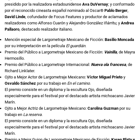
presidido por la realizadora estadounidense
Ava DuVernay
; y conformado
por el reconocido cineasta español nominado al Oscar®
Pablo Berger
,
David Linde
, cofundador de Focus Features y productor de aclamados
realizadores como Alfonso Cuarón y Alejandro González Iñárritu; y
Andrea
Pallaoro
, destacado realizador italiano.
Mención especial de Largometraje Mexicano de Ficción:
Basilio Moncada
por su interpretación en la película
El guardián
.
Premio del Público a Largometraje Mexicano de Ficción:
Vainilla
, de Mayra
Hermosillo.
Premio del Público a Largometraje Internacional:
Nueva ola francesa
, de
Richard Linklater.
Ojito a Mejor Actor de Largometraje Mexicano:
Víctor Miguel Prieto
y
Osvaldo Sánchez
por su trabajo en
En el camino
.
El premio consiste en un diploma y la escultura Ojo, diseñada
especialmente para el festival por el destacado artista michoacano Javier
Marín.
Ojito a Mejor Actriz de Largometraje Mexicano:
Carolina Guzman
por su
trabajo en
La reserva
.
El premio consiste en un diploma y la escultura Ojo, diseñada
especialmente para el festival por el destacado artista michoacano Javier
Marín.
Premio a Mejor Guion de Largometraje Mexicano de Ficción:
Karen Plata y