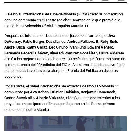
El
Festival Internacional de Cine de Morelia (FICM)
cerró su 23ª edición
con una ceremonia en el Teatro Melchor Ocampo en la que premió a lo
mejor de su
Selección Oficial
e
Impulso Morelia 11
.
Después de intensas deliberaciones, el jurado conformado por
Ava
DuVernay
,
Pablo Berger
,
David Linde
,
Andrea Pallaoro
,
B. Ruby Rich
,
Andrei Ujica
,
Kathy Geritz
,
Léo Ortuno
,
Iván Fund
,
Edward Venero
,
Fernanda Becerril Chávez
,
Dinorath Ramírez González
y L
aura Alderete
eligió a los mejores trabajos de entre 103 películas que formaron parte de
a
la competencia del 23
edición del FICM. Asimismo, la audiencia votó por
sus películas favoritas para otorgar el Premio del Público en diversas
secciones.
Por su parte, el panel internacional de expertos de
Impulso Morelia 11
compuesto por
Ava Cahen
,
Cristian Calónico
,
Benjamín Domenech
,
Cédric Succivalli
y
Alberto Valverde
, otorgó los reconocimientos a los
proyectos en postproducción que participaron en la décima primera
edición de Impulso Morelia.