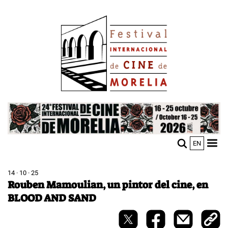
Pasar
Image
al
contenido
principal
Image
EN
M
Sho
n
mobi
men
14 · 10 · 25
Rouben Mamoulian, un pintor del cine, en
BLOOD AND SAND