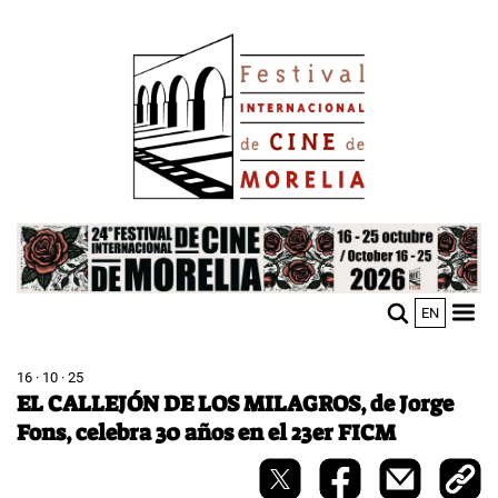
Pasar
Image
al
contenido
principal
Image
EN
M
Sho
n
mobi
men
16 · 10 · 25
EL CALLEJÓN DE LOS MILAGROS, de Jorge
Fons, celebra 30 años en el 23er FICM