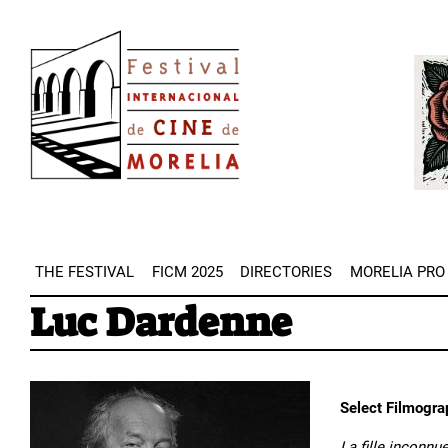
Skip
Image
to
Imag
main
content
THE FESTIVAL
FICM 2025
DIRECTORIES
MORELIA PRO
Luc Dardenne
Select Filmogra
La fille inconnu