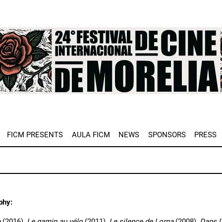
e
FICM PRESENTS
AULA FICM
NEWS
SPONSORS
PRESS
phy:
e
(2016),
Le gamin au vélo
(2011),
Le silence de Lorna
(2008),
Dans l