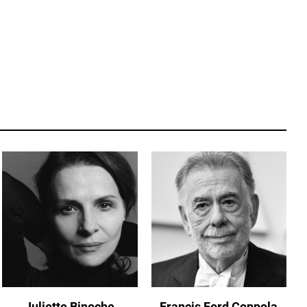
Juliette Binoche
Francis Ford Coppola