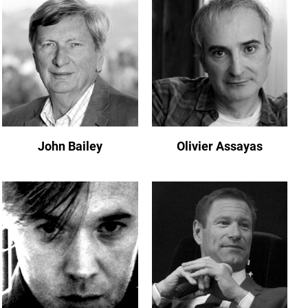
John Bailey
Olivier Assayas