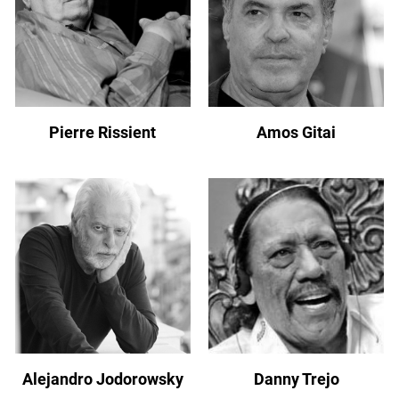
Pierre Rissient
Amos Gitai
Alejandro Jodorowsky
Danny Trejo