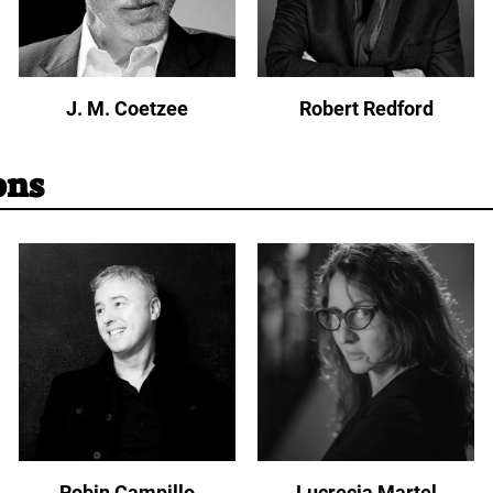
J. M. Coetzee
Robert Redford
ons
Robin Campillo
Lucrecia Martel