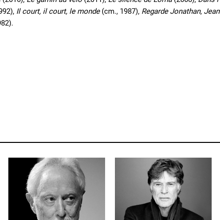
992),
Il court, il court, le monde
(cm., 1987),
Regarde Jonathan
,
Jean
982).