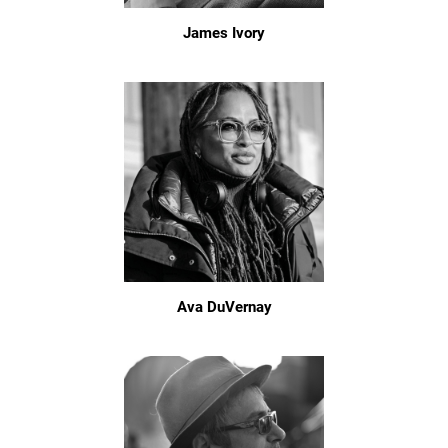
James Ivory
Ava DuVernay