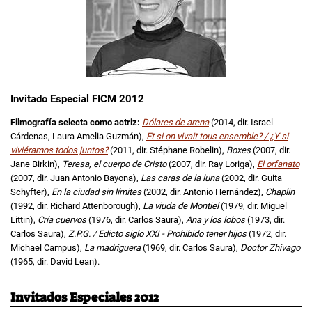
Invitado Especial FICM 2012
Filmografía selecta como actriz:
Dólares de arena
(2014, dir. Israel
Cárdenas, Laura Amelia Guzmán),
Et si on vivait tous ensemble? / ¿Y si
viviéramos todos juntos?
(2011, dir. Stéphane Robelin),
Boxes
(2007, dir.
Jane Birkin),
Teresa, el cuerpo de Cristo
(2007, dir. Ray Loriga),
El orfanato
(2007, dir. Juan Antonio Bayona),
Las caras de la luna
(2002, dir. Guita
Schyfter),
En la ciudad sin límites
(2002, dir. Antonio Hernández),
Chaplin
(1992, dir. Richard Attenborough),
La viuda de Montiel
(1979, dir. Miguel
Littin),
Cría cuervos
(1976, dir. Carlos Saura),
Ana y los lobos
(1973, dir.
Carlos Saura),
Z.P.G. / Edicto siglo XXI - Prohibido tener hijos
(1972, dir.
Michael Campus),
La madriguera
(1969, dir. Carlos Saura),
Doctor Zhivago
(1965, dir. David Lean).
Invitados Especiales 2012