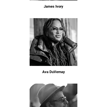
James Ivory
Ava DuVernay