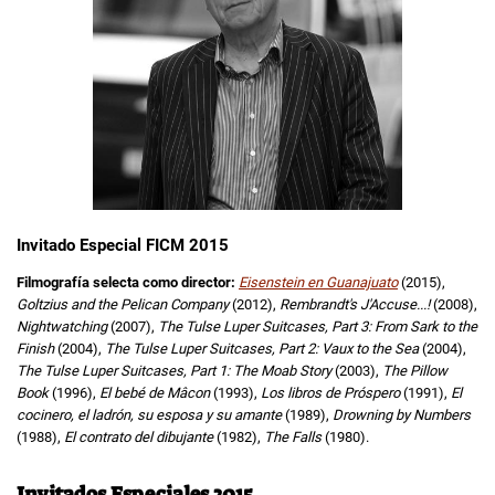
Invitado Especial FICM 2015
Filmografía selecta como director:
Eisenstein en Guanajuato
(2015),
Goltzius and the Pelican Company
(2012),
Rembrandt's J'Accuse...!
(2008),
Nightwatching
(2007),
The Tulse Luper Suitcases, Part 3: From Sark to the
Finish
(2004),
The Tulse Luper Suitcases, Part 2: Vaux to the Sea
(2004),
The Tulse Luper Suitcases, Part 1: The Moab Story
(2003),
The Pillow
Book
(1996),
El bebé de Mâcon
(1993),
Los libros de Próspero
(1991),
El
cocinero, el ladrón, su esposa y su amante
(1989),
Drowning by Numbers
(1988),
El contrato del dibujante
(1982),
The Falls
(1980).
Invitados Especiales 2015