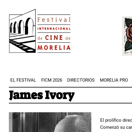
Pasar
Image
al
Imag
contenido
principal
EL FESTIVAL
FICM 2026
DIRECTORIOS
MORELIA PRO
James Ivory
El prolífico dir
Comenzó su carr