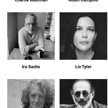
Ira Sachs
Liv Tyler