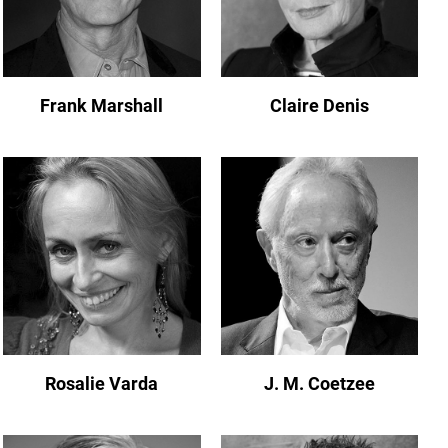
Frank Marshall
Claire Denis
Rosalie Varda
J. M. Coetzee