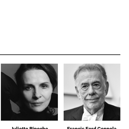
Juliette Binoche
Francis Ford Coppola