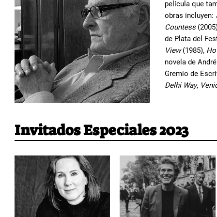
película que ta
obras incluyen:
Countess
(2005
de Plata del Fes
View
(1985),
Ho
novela de Andr
Gremio de Escri
Delhi Way
,
Venic
Invitados Especiales 2023