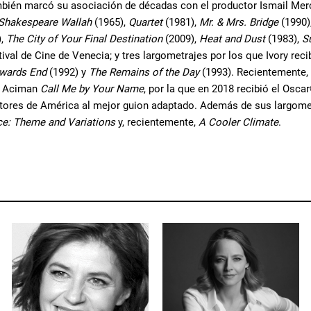
mbién marcó su asociación de décadas con el productor Ismail Merc
Shakespeare Wallah
(1965),
Quartet
(1981),
Mr. & Mrs. Bridge
(1990)
),
The City of Your Final Destination
(2009),
Heat and Dust
(1983),
S
tival de Cine de Venecia; y tres largometrajes por los que Ivory re
wards End
(1992) y
The Remains of the Day
(1993). Recientemente, 
é Aciman
Call Me by Your Name
, por la que en 2018 recibió el Osc
tores de América al mejor guion adaptado. Además de sus largomet
e: Theme and Variations
y, recientemente,
A Cooler Climate
.