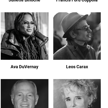
Ava DuVernay
Leos Carax