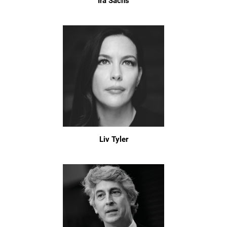
Ira Sachs
Liv Tyler