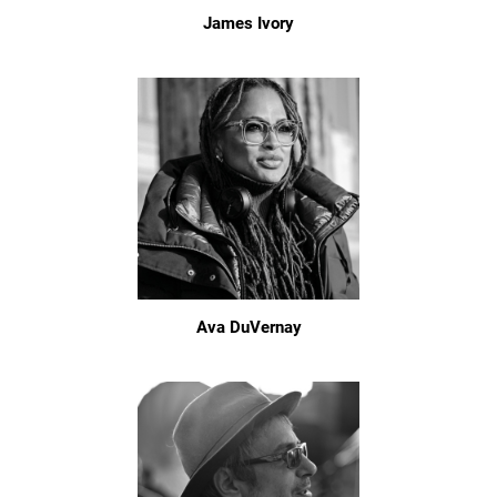
James Ivory
Ava DuVernay