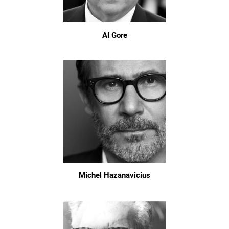
Al Gore
Michel Hazanavicius