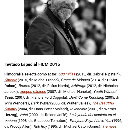
Invitado Especial FICM 2015
Filmografía selecta como actor:
600 millas
(2015, dir. Gabriel Ripstein),
Chronic
(2015, dir. Michel Franco),
Grace de Mónaco
(2014, dir. Olivier
Dahan),
Broken
(2012, dir. Rufus Norris),
Arbitrage
(2012, dir. Nicholas
Jarecki),
Juegos sádicos
(2007, dir. Michael Haneke),
Youth Without
Youth
(2007, dir. Francis Ford Coppola),
Don't Come Knocking
(2005, dir.
Wim Wenders),
Dark Water
(2005, dir. Walter Salles),
The Beautiful
Country
(2004, dir. Hans Petter Moland),
Invencible
(2001, dir. Werner
Herzog),
Vatel
(2000, dir. Roland Joffé),
La leyenda del pianista en el
océano
(1998, dir. Giuseppe Tornatore),
Everyone Says I Love You
(1996,
dir. Woody Allen),
Rob Roy
(1995, dir. Michael Caton-Jones),
Tiempos