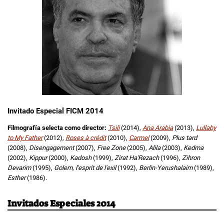
Invitado Especial FICM 2014
Filmografía selecta como director:
Tsili
(2014),
Ana Arabia
(2013),
Lullaby
to My Father
(2012),
Roses à crédit
(2010),
Carmel
(2009),
Plus tard
(2008),
Disengagement
(2007),
Free Zone
(2005),
Alila
(2003),
Kedma
(2002),
Kippur
(2000),
Kadosh
(1999),
Zirat Ha'Rezach
(1996),
Zihron
Devarim
(1995),
Golem, l'esprit de l'exil
(1992),
Berlin-Yerushalaim
(1989),
Esther
(1986).
Invitados Especiales 2014