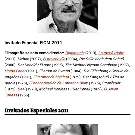
Invitado Especial FICM 2011
Filmografía selecta como director:
Diplomacia
(2013),
La mer à l'aube
(2011),
Ulzhan
(2007),
El noveno día
(2004),
Die Stille nach dem Schuß
(2000),
Der Unhold / El ogro
(1996),
The Michael Nyman Songbook
(1992),
Homo Faber
(1991),
El amor de Swann
(1984),
Die Fälschung / Círculo de
engaños
(1981),
El tambor de hojalata
(1979),
Der Fangschuß / Tiro de
gracia
(1976),
El honor perdido de Katharina Blum
(1975),
Strohfeuer
(1972),
Baal
(1970),
Michael Kohlhaas - Der Rebell
(1969),
El Joven
Törless
(1966).
Invitados Especiales 2011