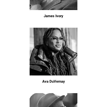
James Ivory
Ava DuVernay