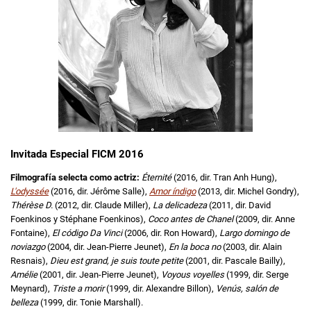
Invitada Especial FICM 2016
Filmografía selecta como actriz:
Éternité
(2016, dir. Tran Anh Hung),
L'odyssée
(2016, dir. Jérôme Salle),
Amor índigo
(2013, dir. Michel Gondry),
Thérèse D.
(2012, dir. Claude Miller),
La delicadeza
(2011, dir. David
Foenkinos y Stéphane Foenkinos),
Coco antes de Chanel
(2009, dir. Anne
Fontaine),
El código Da Vinci
(2006, dir. Ron Howard),
Largo domingo de
noviazgo
(2004, dir. Jean-Pierre Jeunet),
En la boca no
(2003, dir. Alain
Resnais),
Dieu est grand, je suis toute petite
(2001, dir. Pascale Bailly),
Amélie
(2001, dir. Jean-Pierre Jeunet),
Voyous voyelles
(1999, dir. Serge
Meynard),
Triste a morir
(1999, dir. Alexandre Billon),
Venús, salón de
belleza
(1999, dir. Tonie Marshall).