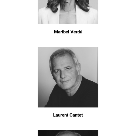
Maribel Verdú
Laurent Cantet