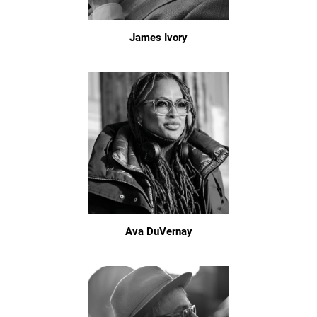
James Ivory
Ava DuVernay