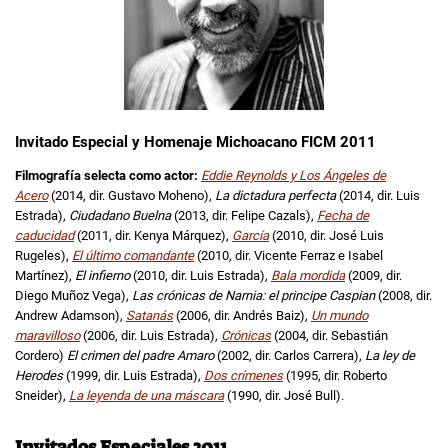
Invitado Especial y Homenaje Michoacano FICM 2011
Filmografía selecta como actor:
Eddie Reynolds y Los Ángeles de
Acero
(2014, dir. Gustavo Moheno),
La dictadura perfecta
(2014, dir. Luis
Estrada),
Ciudadano Buelna
(2013, dir. Felipe Cazals),
Fecha de
caducidad
(2011, dir. Kenya Márquez),
García
(2010, dir. José Luis
Rugeles),
El último comandante
(2010, dir. Vicente Ferraz e Isabel
Martínez),
El infierno
(2010, dir. Luis Estrada),
Bala mordida
(2009, dir.
Diego Muñoz Vega),
Las crónicas de Narnia: el principe Caspian
(2008, dir.
Andrew Adamson),
Satanás
(2006, dir. Andrés Baiz),
Un mundo
maravilloso
(2006, dir. Luis Estrada),
Crónicas
(2004, dir. Sebastián
Cordero)
El crimen del padre Amaro
(2002, dir. Carlos Carrera),
La ley de
Herodes
(1999, dir. Luis Estrada),
Dos crímenes
(1995, dir. Roberto
Sneider),
La leyenda de una máscara
(1990, dir. José Bull).
Invitados Especiales 2011