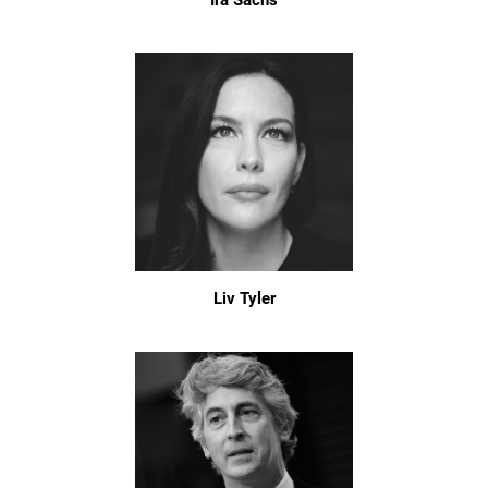
Ira Sachs
Liv Tyler