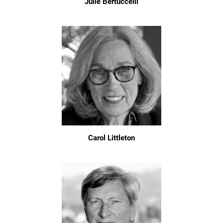
Julie Bertuccelli
Carol Littleton