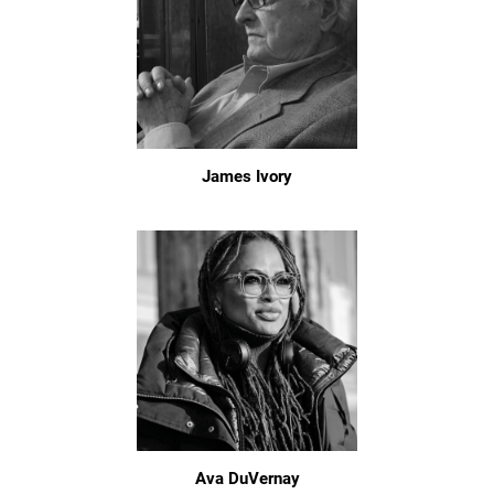
James Ivory
Ava DuVernay